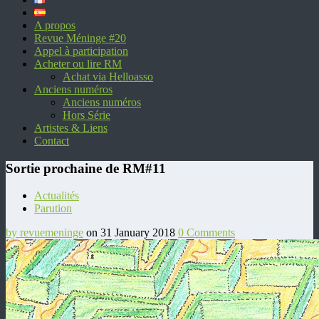
A propos
Revue Méninge #20
Appel à participation
Acheter ou lire RM
Achat via Helloasso
Anciens numéros
Anciens numéros
Hors Série
Artistes & Liens
Contact
Sortie prochaine de RM#11
Actualités
Parution
by revuemeninge
on 31 January 2018
0 Comments