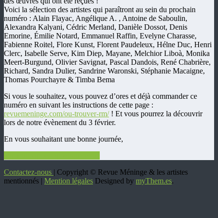
des œuvres qui ont été reçues !
Voici la sélection des artistes qui paraîtront au sein du prochain
numéro : Alain Flayac, Angélique A. , Antoine de Saboulin,
Alexandra Kalyani, Cédric Merland, Danièle Dossot, Denis
Emorine, Émilie Notard, Emmanuel Raffin, Evelyne Charasse,
Fabienne Roitel, Flore Kunst, Florent Paudeleux, Hélne Duc, Henri
Clerc, Isabelle Serve, Kim Diep, Mayane, Melchior Liboà, Monika
Meert-B
urgund, Olivier Savignat, Pascal Dandois, René Chabrière,
Richard, Sandra Dulier, Sandrine Waronski, Stéphanie Macaigne,
Thomas Pourchayre & Timba Bema
Si vous le souhaitez, vous pouvez d’ores et déjà commander ce
numéro en suivant les instructions de cette page :
revuemeninge.com/ou-trouver-rm/
! Et vous pourrez la découvrir
lors de notre évènement du 3 février.
En vous souhaitant une bonne journée,
art
parution
poesie
poetique
revue
Contactez-nous
| Copyright © Revue Méninge & les artistes
mentionnés |
Mention légales
Designed by
myThem.es
.