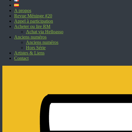
A propos
Revue Méninge #20
Appel à participation
Acheter ou lire RM
Achat via Helloasso
Anciens numéros
Anciens numéros
Hors Série
Artistes & Liens
Contact