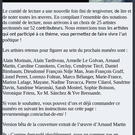
Le comité de lecture a une nouvelle fois fini de
tergiverser
,
lire et
d
e
de
noter
toutes les
œuvres.
E
n compilant
l’ensemble des notations
du comité de lecture, nous arrivons à un choix de
25 artistes
sectionnés sur 52
.
Nous remercions tous les
contributeurs
artiste
s
l’art
qui ont participé à ce thème, vous permettez de faire vivre
poétique !
Les artistes retenus pour figurer au sein du prochain numéro sont :
Alain Morinais, Alain Tardiveau, Armelle Le Golvan, Arnaud
Martin, Caroline Cranskens, CeeJay, Cendryne Tircé, Daniel
Birnbaum, Dieudonné François Ndje Man, Jean-François Graff,
Lionel Perret, Lorenzo Foltran, Marco Bélanger, Marie-France,
Marion Lafage, Mayane, Nadine Travacca, Pierre Cilarol, Sandrine
Davin, Sandrine Waronski‌, Sarah Mostrel, Sophie Boisson,
Veronique Friess, Xe M. Sánchez & Yve Bressande.
Si vous le souhaitez, vous pouvez d’ors et déjà commander ce
numéro en suivant les instructions sur cette page :
revuemeninge.com/achat-de-rm/ !
Version bêta de la couverture extrait de l’œuvre d’Arnaud Martin
Ps : Comme demandé régulièrement, nous ne sommes pas en