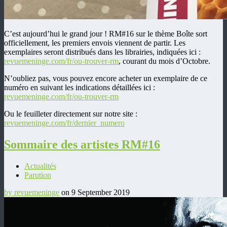
C’est aujourd’hui le grand jour ! RM#16 sur le thème Boîte sort
officiellement, les premiers envois viennent de partir. Les
exemplaires seront distribués dans les librairies, indiquées ici :
revuemeninge.com/fr/ou-trouver-rm
, courant du mois d’Octobre.
N’oubliez pas, vous pouvez encore acheter un exemplaire de ce
numéro en suivant les indications détaillées ici :
revuemeninge.com/fr/ou-trouver-rm
Ou le feuilleter directement sur notre site :
revuemeninge.com/fr/dernier_numero
Sommaire des artistes RM#16
Actualités
Parution
by revuemeninge
on 9 September 2019