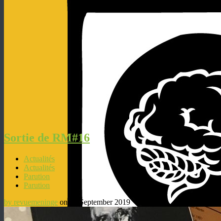
Sortie de RM#16
Actualités
Actualités
Parution
Parution
by revuemeninge
on 30 September 2019