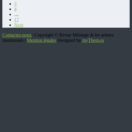
3
4
…
17
Next
Contactez-nous
| Copyright © Revue Méninge & les artistes
mentionnés |
Mention légales
Designed by
myThem.es
.