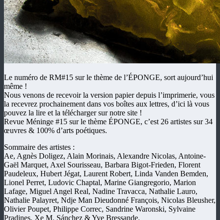
Le numéro de RM#15 sur le thème de l’ÉPONGE, sort aujourd’hui
même !
Nous venons de recevoir la version papier depuis l’imprimerie, vous
la recevrez prochainement dans vos boîtes aux lettres, d’ici là vous
pouvez la lire et la télécharger sur notre site !
Revue Méninge #15 sur le thème ÉPONGE, c’est 26 artistes sur 34
œuvres & 100% d’arts poétiques.
Sommaire des artistes :
Ae, Agnès Doligez, Alain Morinais, Alexandre Nicolas, Antoine-
Gaël Marquet, Axel Sourisseau, Barbara Bigot-Frieden, Florent
Paudeleux, Hubert Jégat, Laurent Robert, Linda Vanden Bemden,
Lionel Perret, Ludovic Chaptal, Marine Giangregorio, Marion
Lafage, Miguel Angel Real, Nadine Travacca, Nathalie Lauro,
Nathalie Palayret, Ndje Man Dieudonné François, Nicolas Bleusher,
Olivier Poupet, Philippe Correc, Sandrine Waronski, Sylvaine
Pradines, Xe M. Sánchez & Yve Bressande.