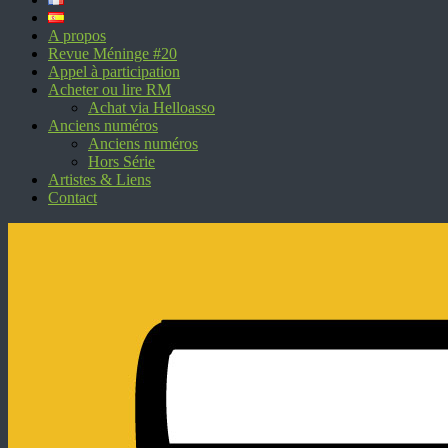
A propos
Revue Méninge #20
Appel à participation
Acheter ou lire RM
Achat via Helloasso
Anciens numéros
Anciens numéros
Hors Série
Artistes & Liens
Contact