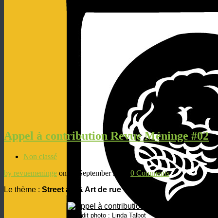
Appel à contribution Revue Méninge #02
Non classé
by revuemeninge
on 29 September 2014
0 Comments
Le thème :
Street art & Art de rue
Crédit photo : Linda Talbot