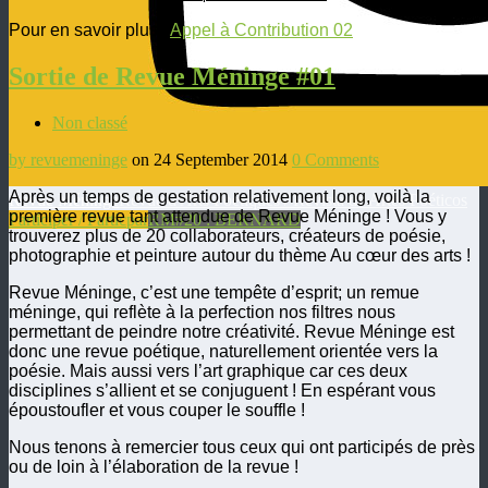
Pour en savoir plus :
Appel à Contribution 02
Sortie de Revue Méninge #01
Non classé
by revuemeninge
on 24 September 2014
0 Comments
Après un temps de gestation relativement long, voilà la
Revue Méninge
Revue d'Arts Poétiques / Revista de Artes Poéticos
première revue tant attendue de Revue Méninge ! Vous y
Participer / Particpar
RM#20 : BERNARD
trouverez plus de 20 collaborateurs, créateurs de poésie,
photographie et peinture autour du thème Au cœur des arts !
Revue Méninge, c’est une tempête d’esprit; un remue
méninge, qui reflète à la perfection nos filtres nous
permettant de peindre notre créativité. Revue Méninge est
donc une revue poétique, naturellement orientée vers la
poésie. Mais aussi vers l’art graphique car ces deux
disciplines s’allient et se conjuguent ! En espérant vous
époustoufler et vous couper le souffle !
Nous tenons à remercier tous ceux qui ont participés de près
ou de loin à l’élaboration de la revue !