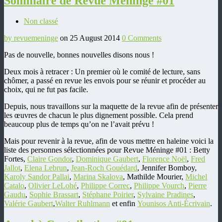
Sommaire de Revue Méninge #01
Non classé
by revuemeninge
on 25 August 2014
0 Comments
Pas de nouvelle, bonnes nouvelles disons nous !
Deux mois à retracer : Un premier où le comité de lecture, sans
chômer, a passé en revue les envois pour se réunir et procéder au
choix, qui ne fut pas facile.
Depuis, nous travaillons sur la maquette de la revue afin de présenter
les œuvres de chacun le plus dignement possible. Cela prend
beaucoup plus de temps qu’on ne l’avait prévu !
Mais pour revenir à la revue, afin de vous mettre en haleine voici la
liste des personnes sélectionnées pour Revue Méninge #01 : Betty
Fortes,
Claire Gondor
,
Dominique Gaubert
,
Florence Noël
,
Fred
Jallot
,
Elena Lebrun
,
Jean-Roch Gouédard
, Jennifer Bomboy,
Karoly Sandor Pallai
,
Marina Skalova
, Mathilde Mourier,
Michel
Catalo
,
Olivier LeLohé
,
Philippe Correc
,
Philippe Vourch
,
Pierre
Gaudu
,
Sophie Brassart
,
Stéphane Poirier
,
Sylvaine Pradines
,
Valérie Gaubert
,
Walter Ruhlmann
et enfin
Younisos Anti-Écrivain
.