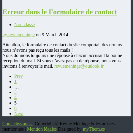
Erreur dans le Formulaire de contact
Non classé
by revuemeninge
on 9 March 2014
Attention, le formulaire de contact du site comportait des erreurs
nous n’avons pas reçu tous les mails !
Nous donnons toujours une réponse à chacun accusant la bonne
réception du mail. Si vous n’avez pas eu de réponse, nous vous
invitons à renvoyer le mail.
revuemeninge@outlook.fr
Prev
1
…
3
4
5
6
Next
Contactez-nous
| Copyright © Revue Méninge & les artistes
mentionnés |
Mention légales
Designed by
myThem.es
.