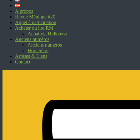
A propos
Revue Méninge #20
Appel à participation
Acheter ou lire RM
Achat via Helloasso
Anciens numéros
Anciens numéros
Hors Série
Artistes & Liens
Contact