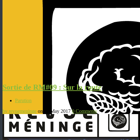
Sortie de RM#09 : Sur la route
Parution
by revuemeninge
on 31 May 2017
0 Comments