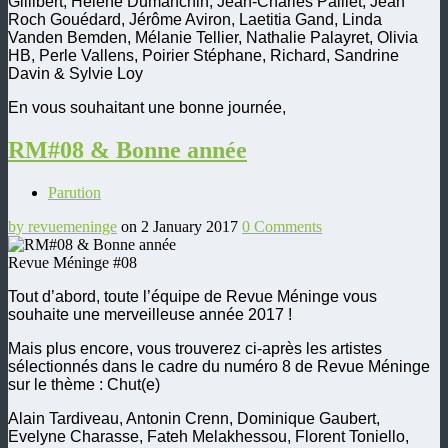
Gillibert, Hélène Dumanchin, Jean-Charles Paillet, Jean
Roch Gouédard, Jérôme Aviron, Laetitia Gand, Linda
Vanden Bemden, Mélanie Tellier, Nathalie Palayret, Olivia
HB, Perle Vallens, Poirier Stéphane, Richard, Sandrine
Davin & Sylvie Loy
En vous souhaitant une bonne journée,
RM#08 & Bonne année
Parution
by revuemeninge
on 2 January 2017
0 Comments
Revue Méninge #08
Tout d’abord, toute l’équipe de Revue Méninge vous
souhaite une merveilleuse année 2017 !
Mais plus encore, vous trouverez ci-après les artistes
sélectionnés dans le cadre du numéro 8 de Revue Méninge
sur le thème : Chut(e)
Alain Tardiveau, Antonin Crenn, Dominique Gaubert,
Evelyne Charasse, Fateh Melakhessou, Florent Toniello,