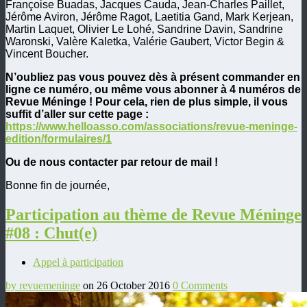
Françoise Buadas, Jacques Cauda, Jean-Charles Paillet,
Jérôme Aviron, Jérôme Ragot, Laetitia Gand, Mark Kerjean,
Martin Laquet, Olivier Le Lohé, Sandrine Davin, Sandrine
Waronski, Valère Kaletka, Valérie Gaubert, Victor Begin &
Vincent Boucher.
N’oubliez pas vous pouvez dès à présent commander en
ligne ce numéro, ou même vous abonner à 4 numéros de
Revue Méninge ! Pour cela, rien de plus simple, il vous
suffit d’aller sur cette page :
https://www.helloasso.com/associations/revue-meninge-
edition/formulaires/1
Ou de nous contacter par retour de mail !
Bonne fin de journée,
Participation au thème de Revue Méninge
#08 : Chut(e)
Appel à participation
by revuemeninge
on 26 October 2016
0 Comments