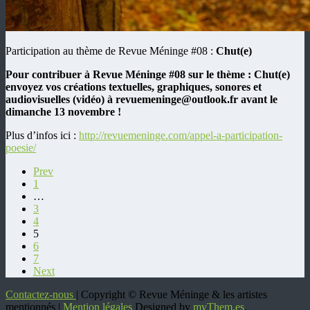
Participation au thème de Revue Méninge #08 :
Chut(e)
Pour contribuer à Revue Méninge #08 sur le thème : Chut(e)
envoyez vos créations textuelles, graphiques, sonores et
audiovisuelles (vidéo) à revuemeninge@outlook.fr avant le
dimanche 13 novembre !
Plus d’infos ici :
http://revuemeninge.com/appel-a-participation-
poesie/
Prev
1
…
3
4
5
6
7
Next
Contactez-nous
| Copyright © Revue Méninge & les artistes
mentionnés |
Mention légales
Designed by
myThem.es
.