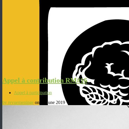
Appel à contribution RM#16
Appel à participation
by revuemeninge
on 15 June 2019