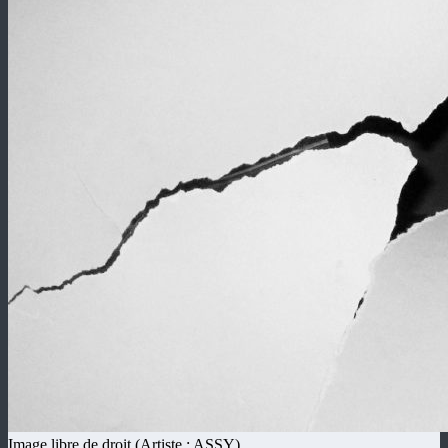
Revue Méninge
Revue d'Arts Poétiques / Revista de Artes Poéticos
Participer / Particpar
RM#20 : BERNARD
Image libre de droit (Artiste : ASSY)