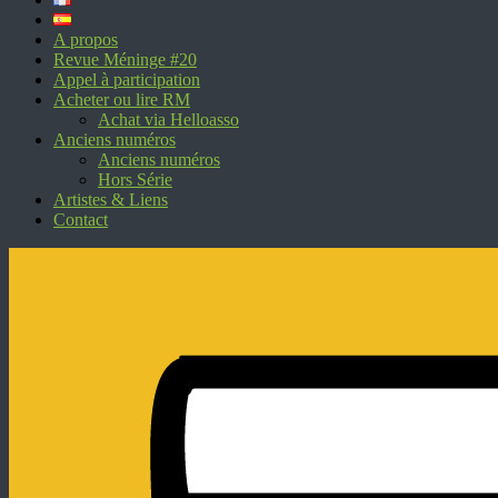
A propos
Revue Méninge #20
Appel à participation
Acheter ou lire RM
Achat via Helloasso
Anciens numéros
Anciens numéros
Hors Série
Artistes & Liens
Contact