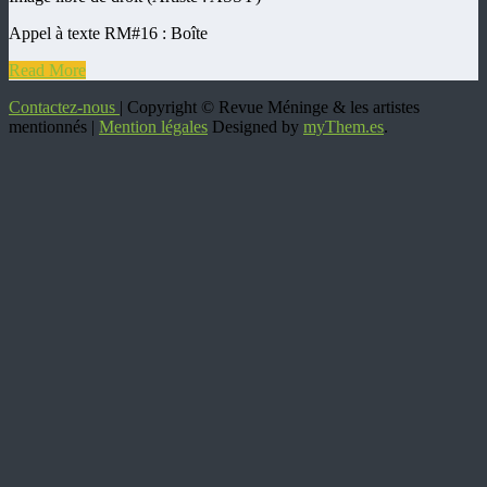
Appel à texte RM#16 : Boîte
Read More
Contactez-nous
| Copyright © Revue Méninge & les artistes
mentionnés |
Mention légales
Designed by
myThem.es
.