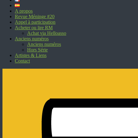
A propos
Revue Méninge #20
Appel à participation
Acheter ou lire RM
Achat via Helloasso
Anciens numéros
Anciens numéros
Hors Série
Artistes & Liens
Contact