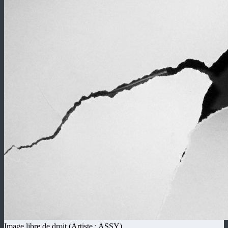
Revue Méninge
Revue d'Arts Poétiques / Revista de Artes Poéticos
Participer / Particpar
RM#20 : BERNARD
Image libre de droit (Artiste : ASSY)