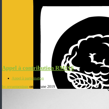
Appel à contribution RM#16
Appel à participation
by revuemeninge
on 15 June 2019