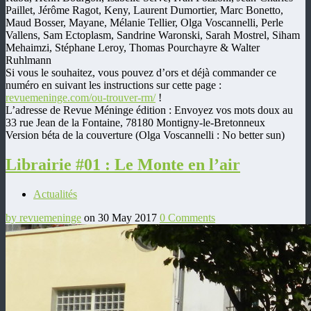
Paillet, Jérôme Ragot, Keny, Laurent Dumortier
, Marc Bonetto,
Maud Bosser, Mayane, Mélanie Tellier, Olga Voscannelli, Perle
Vallens, Sam Ectoplasm, Sandrine Waronski, Sarah Mostrel, Siham
Mehaimzi, Stéphane Leroy, Thomas Pourchayre & Walter
Ruhlmann
Si vous le souhaitez, vous pouvez d’ors et déjà commander ce
numéro en suivant les instructions sur cette page :
revuemeninge.com/ou-trouver-rm/
!
L’adresse de Revue Méninge édition : Envoyez vos mots doux au
33 rue Jean de la Fontaine, 78180 Montigny-le-Bretonneux
Version béta de la couverture (Olga Voscannelli : No better sun)
Librairie #01 : Le Monte en l’air
Actualités
by revuemeninge
on 30 May 2017
0 Comments