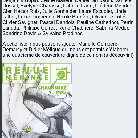
Benjamin Hopin, Céline Maltère, Daniel Birnbaum, Danièle
Dossot, Evelyne Charasse, Fabrice Farre, Frédéric Mendes,
Gier, Hector Ruiz, Julie Sonhalder, Laure Escudier, Linda
Talbot, Lucie Pingréonn, Nicole Barrière, Olivier Le Lohé,
Olivier Savignat, Pascal Dandois, Pauline Catherinot, Perrin
Langda, Philippe Correc, René Chabrière, Sabrina Meder,
Sandrine Davin & Sylvaine Pradines
A cette liste, nous pouvons ajouter Murielle Compère-
Demarcy et Didier Mélique qui nous ont permis d’élaborer
une quatrième de couverture digne de ce nom (à découvrir !)