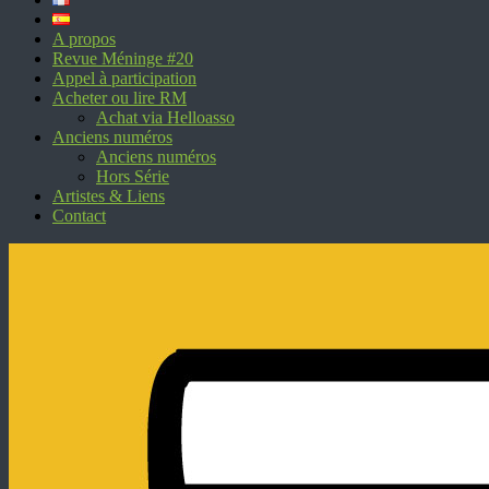
A propos
Revue Méninge #20
Appel à participation
Acheter ou lire RM
Achat via Helloasso
Anciens numéros
Anciens numéros
Hors Série
Artistes & Liens
Contact