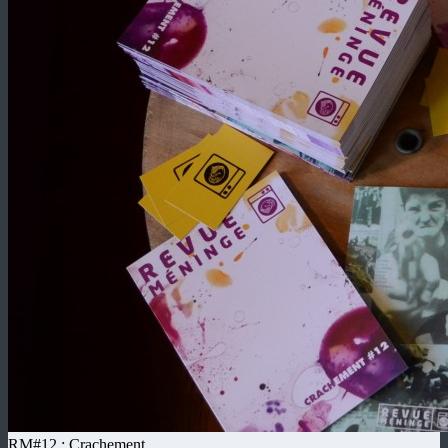
Revue Méninge
Revue d'Arts Poétiques / Revista de Artes Poéticos
Participer / Particpar
RM#20 : BERNARD
RM#12 : Crachement,