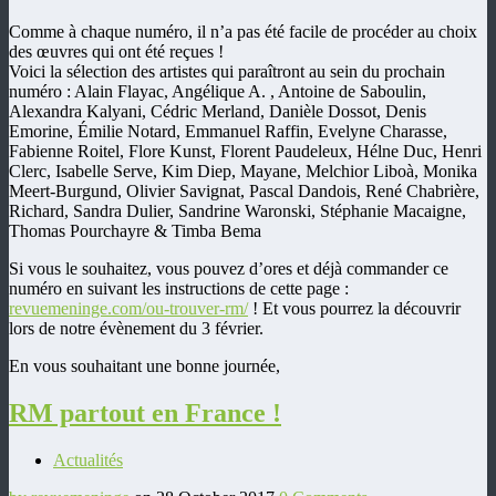
Comme à chaque numéro, il n’a pas été facile de procéder au choix
des œuvres qui ont été reçues !
Voici la sélection des artistes qui paraîtront au sein du prochain
numéro : Alain Flayac, Angélique A. , Antoine de Saboulin,
Alexandra Kalyani, Cédric Merland, Danièle Dossot, Denis
Emorine, Émilie Notard, Emmanuel Raffin, Evelyne Charasse,
Fabienne Roitel, Flore Kunst, Florent Paudeleux, Hélne Duc, Henri
Clerc, Isabelle Serve, Kim Diep, Mayane, Melchior Liboà, Monika
Meert-B
urgund, Olivier Savignat, Pascal Dandois, René Chabrière,
Richard, Sandra Dulier, Sandrine Waronski, Stéphanie Macaigne,
Thomas Pourchayre & Timba Bema
Si vous le souhaitez, vous pouvez d’ores et déjà commander ce
numéro en suivant les instructions de cette page :
revuemeninge.com/ou-trouver-rm/
! Et vous pourrez la découvrir
lors de notre évènement du 3 février.
En vous souhaitant une bonne journée,
RM partout en France !
Actualités