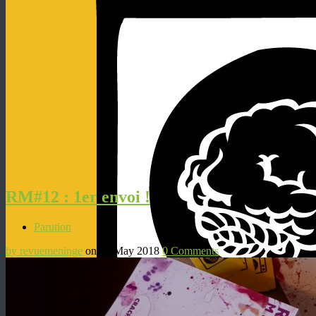
RM#12 : 1er envoi !
Parution
by revuemeninge
on 27 May 2018
0 Comments