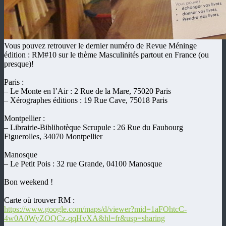
Vous pouvez retrouver le dernier numéro de Revue Méninge
édition : RM#10 sur le thème Masculinités partout en France (ou
presque)!
Paris :
– Le Monte en l’Air : 2 Rue de la Mare, 75020 Paris
– Xérographes éditions : 19 Rue Cave, 75018 Paris
Montpellier :
– Librairie-Biblihotèque Scrupule : 26 Rue du Faubourg
Figuerolles, 34070 Montpellier
Manosque
– Le Petit Pois : 32 rue Grande, 04100 Manosque
Bon weekend !
Carte où trouver RM :
https://www.google.com/maps/d/viewer?mid=1aFOhtcC-
4w0A0WyZOQCz-qqHvXA&hl=fr&usp=sharing