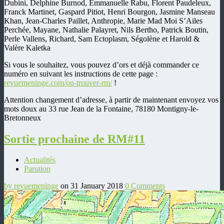
Dubini, Delphine Burnod
, Emmanuelle Rabu, Florent Paudeleux,
Franck Martinet, Gaspard Pitiot, Henri Bourgon, Jasmine Manseau
Khan, Jean-Charles Paillet, Anthropie, Marie Mad Moi S’Ailes
Perchée, Mayane, Nathalie Palayret, Nils Bertho, Patrick Boutin,
Perle Vallens, Richard, Sam Ectoplasm, Ségolène et Harold &
Valère Kaletka
Si vous le souhaitez, vous pouvez d’ors et déjà commander ce
numéro en suivant les instructions de cette page :
revuemeninge.com/ou-trouver-rm/
!
Attention changement d’adresse, à partir de maintenant envoyez vos
mots doux au 33 rue Jean de la Fontaine, 78180 Montigny-le-
Bretonneux
Sortie prochaine de RM#11
Actualités
Parution
by revuemeninge
on 31 January 2018
0 Comments