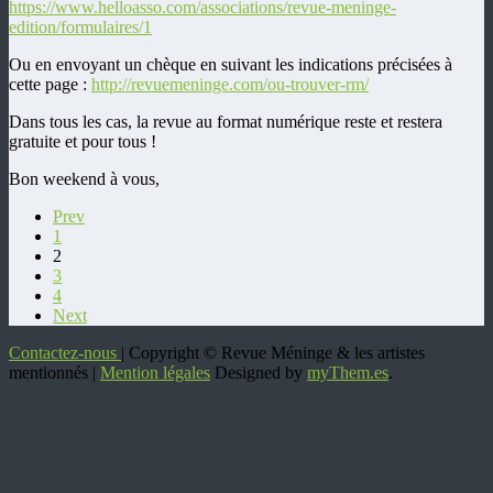
https://www.helloasso.com/associations/revue-meninge-
edition/formulaires/1
Ou en envoyant un chèque en suivant les indications précisées à
cette page :
http://revuemeninge.com/ou-trouver-rm/
Dans tous les cas, la revue au format numérique reste et restera
gratuite et pour tous !
Bon weekend à vous,
Prev
1
2
3
4
Next
Contactez-nous
| Copyright © Revue Méninge & les artistes
mentionnés |
Mention légales
Designed by
myThem.es
.